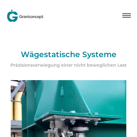
STARTSEITE
ÜBER UNS?
UNSERE PRODUKTE
Wägestatische Systeme
UNSERE REFERENZEN
Präzisionsverwiegung einer nicht beweglichen Last
KONTAKT
DE