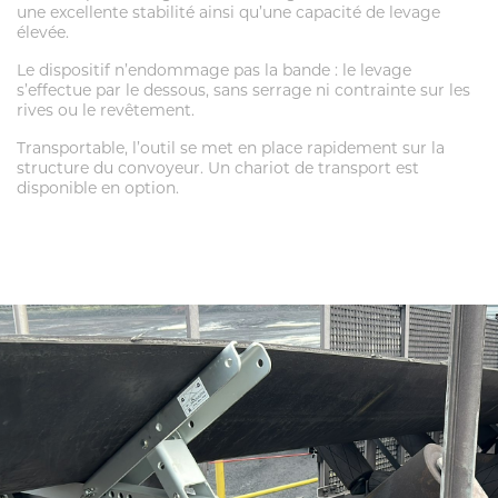
une excellente stabilité ainsi qu’une capacité de levage
élevée.
Le dispositif n’endommage pas la bande : le levage
s’effectue par le dessous, sans serrage ni contrainte sur les
rives ou le revêtement.
Transportable, l’outil se met en place rapidement sur la
structure du convoyeur. Un chariot de transport est
disponible en option.